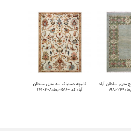
 متری سلطان آباد
قالیچه دستباف سه متری سلطان
آباد کد SA60-ابعاد208×141