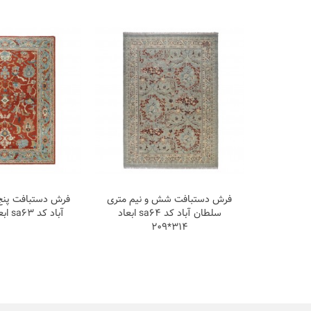
ری سلطان
فرش دستبافت شش و نیم متری
فرش دستبافت پنج
سلطان آباد کد sa64 ابعاد
آباد کد sa63 ابعاد 267*195
314*209