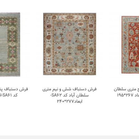
 متری سلطان
فرش دستباف شش و نیم متری
فرش دستباف پنج
سلطان آباد کد SA62-
کد SA61-ابعاد249×198
ابعاد277*240