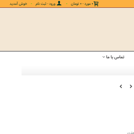
ورود - ثبت نام
خوش آمدید
0
مورد
-
0 تومان
تماس با ما
 سلطان‌آباد در ابعاد قالی( 6 متر به بالا) بافته می‌شوند اما این قالیچه 4 متری