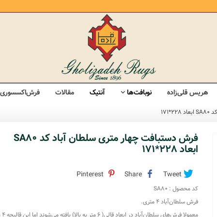
هریس قلی‌زاده
نوبافت‌ها
آنتیک
مقالات
فرش‌اکسسوری
*171
فرش دستبافت چهار متری سلطان آباد کد SA80
ابعاد 228*171
Pinterest
Share
Tweet
کد محصول :
SA80
فرش سلطان‌آباد 4 متری.
معمولا فرش‌های