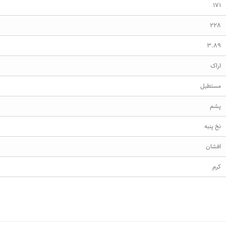
171
228
3.89
اراک
مستطیل
پشم
نخ پنبه
افشان
کرم