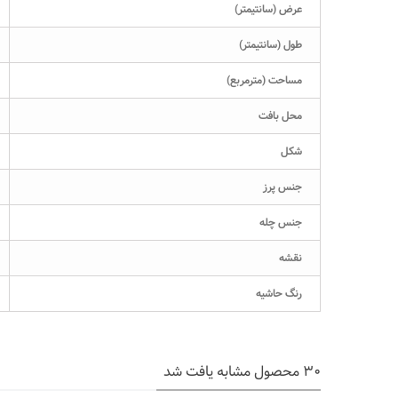
عرض (سانتیمتر)
طول (سانتیمتر)
مساحت (مترمربع)
محل بافت
شکل
جنس پرز
جنس چله
نقشه
رنگ حاشیه
30 محصول مشابه یافت شد