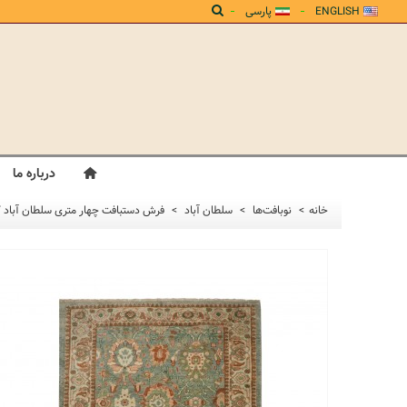
ENGLISH
پارسی
درباره ما
خانه
>
نوبافت‌ها
>
سلطان آباد
>
فرش دستبافت چهار متری سلطان آباد کد SA80 ابعاد 228