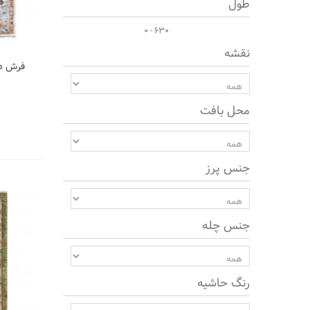
طول
0 - 630
نقشه
فرش دس
محل بافت
جنس پرز
جنس چله
رنگ حاشیه