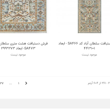
کناره دستبافت سلطان آباد کد SA466 - ابعاد
فرش دستبافت هشت متری سلطان آ
اضافه به مقایسه
اضافه به مقای
101*441
SA473- ابعاد 273*299
موجود نیست
موجود نیست
27
...
1