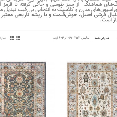
گ‌های هماهنگ—از سبز طوسی و خاکی گرفته تا قرمز آج
راسیون‌های مدرن و کلاسیک به انتخابی بی‌رقیب تبدیل می
دنبال فرشی اصیل، خوش‌قیمت و با ریشه تاریخی معتبر ه
از است.
نمایش 253 - 261 از 604 آیتم
نمایش همه
نمای