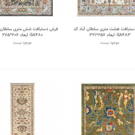
تبافت هشت متری سلطان آباد کد
فرش دستبافت شش متری سلطان آ
اضافه به مقایسه
اضافه به مقای
SA483- ابعاد 256*321
SA480- ابعاد 206*275
موجود نیست
موجود نیست