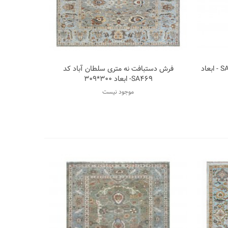
کناره دستبافت سلطان آباد کد SA484 - ابعاد
فرش دستبافت نه متری سلطان آباد کد
سه
اضافه به مقایسه
SA469- ابعاد 300*309
موجود نیست