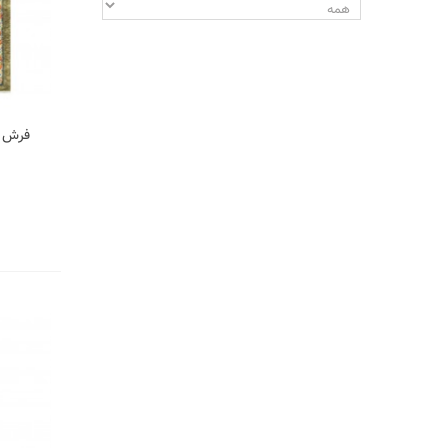
فرش د