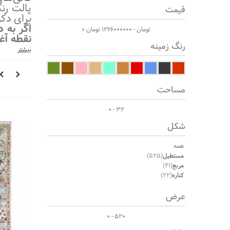
پالت رن
قیمت
برای دکو
اگر به 
0 تومان - 1266000000 تومان
نقطه آغ
رنگ زمینه
بیشتر
مساحت
0 - 32
شکل
همه
مستطیل
(525)
مربع
(41)
کناره
(22)
عرض
0 - 520