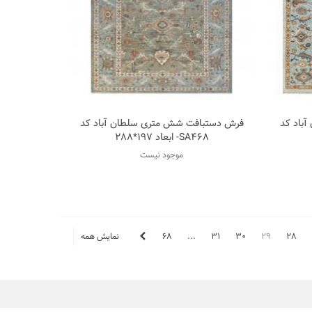
باد کد
فرش دستبافت شش متری سلطان آباد کد
سه
اضافه به مقایسه
SA468- ابعاد 197*288
موجود نیست
28
29
30
31
...
68
نمایش همه