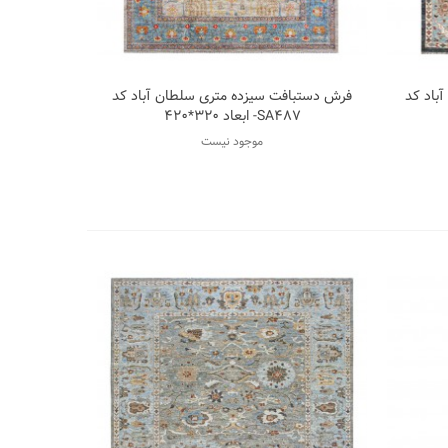
باد کد
فرش دستبافت سیزده متری سلطان آباد کد
سه
اضافه به مقایسه
SA487- ابعاد 320*420
موجود نیست