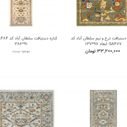
ستبافت ذرع و نیم سلطان آباد کد
اضافه به مقایسه
اضافه به مقای
SA477- ابعاد 97*137
91*386
33,200,000 تومان
موجود نیست