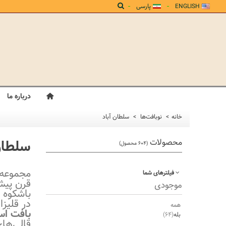
ENGLISH
پارسی
درباره ما
خانه
>
نوبافت‌ها
>
سلطان آباد
سلطان
محصولات
(604 محصول)
مجموعه 
فیلترهای شما
قرن پیش
موجودی
باشکوه ا
در قلیزا
همه
بافت است
بله
(64)
قالی‌های