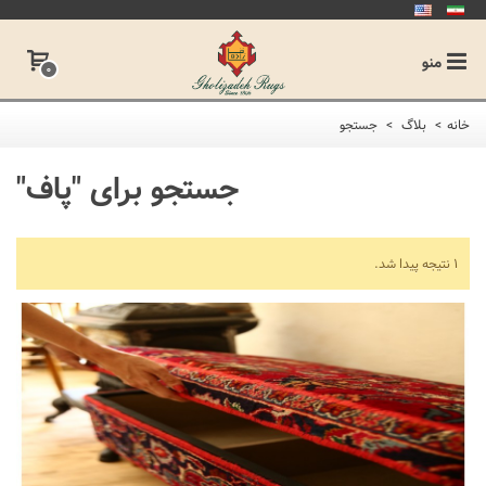
منو
0
خانه
>
بلاگ
>
جستجو
جستجو برای
"پاف"
1 نتیجه پیدا شد.